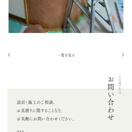
投
一覧を見る
前
次
稿
へ
へ
ナ
お問い合わせ
ビ
CONTACT
ゲ
ー
設計・施工のご相談、
シ
お見積りに関することなど、
ョ
お気軽にお問い合わせください。
ン