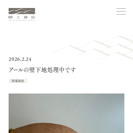
関
メ
ニ
工
ュ
務
ー
を
店
開
ホーム
閉
す
る
コンセプト
2026.2.24
アールの壁下地処理中です
関工務店ストーリー
現場状況
施工実績
家づくりについて
関工務店について
ブログ