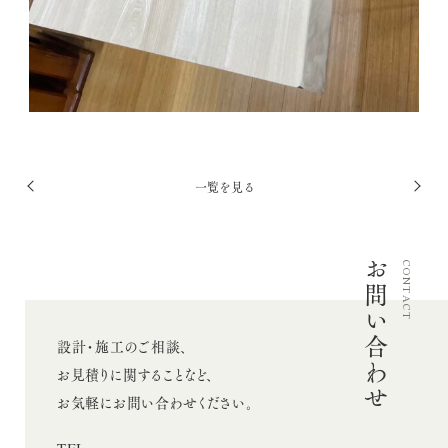
投
一覧を見る
前
次
稿
へ
へ
ナ
お問い合わせ
ビ
CONTACT
ゲ
ー
設計・施工のご相談、
シ
お見積りに関することなど、
ョ
お気軽にお問い合わせください。
ン