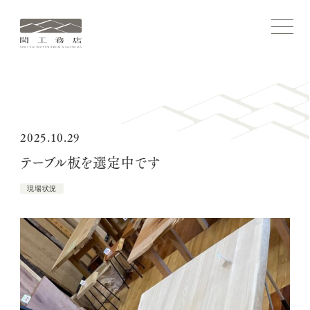
関
メ
ニ
工
ュ
務
ー
を
店
開
ホーム
閉
す
る
コンセプト
2025.10.29
テーブル板を選定中です
関工務店ストーリー
現場状況
施工実績
家づくりについて
関工務店について
ブログ