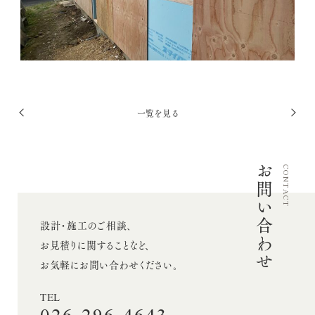
採用情報
お問い合わせ
投
一覧を見る
Twitter
前
次
稿
Facebook
へ
へ
ナ
Instagram
お問い合わせ
ビ
CONTACT
ゲ
ー
設計・施工のご相談、
シ
お見積りに関することなど、
ョ
お気軽にお問い合わせください。
ン
TEL