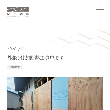
関
メ
ニ
工
ュ
務
ー
を
店
開
ホーム
閉
す
る
コンセプト
2026.7.6
外張り付加断熱工事中です
関工務店ストーリー
現場状況
施工実績
家づくりについて
関工務店について
ブログ