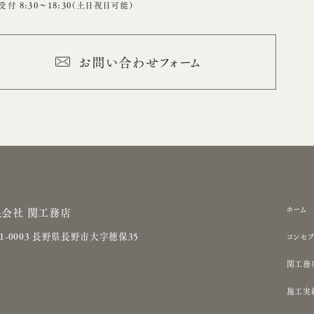
付 8:30〜18:30（土日祝日可能）
お問い合わせフォーム
サ
ホーム
限会社 関工務店
イ
81-0003 長野県長野市大字穂保35
コンセプ
ト
関工務
ナ
ビ
施工実