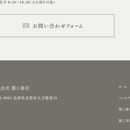
付 8:30〜18:30（土日祝日可能）
お問い合わせフォーム
サ
ホーム
限会社 関工務店
イ
81-0003 長野県長野市大字穂保35
コンセプ
ト
関工務
ナ
ビ
施工実