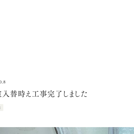
0.8
室入替時え工事完了しました
況