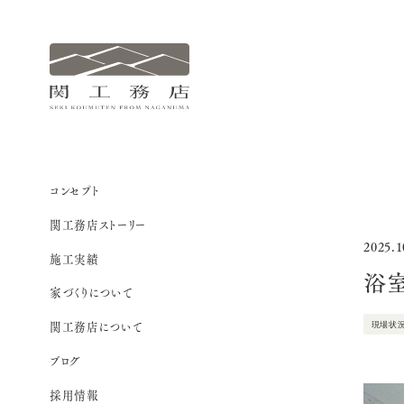
関
工
務
店
サ
コンセプト
イ
関工務店ストーリー
ト
2025.1
施工実績
ナ
浴
ビ
家づくりについて
関工務店について
現場状
ブログ
採用情報