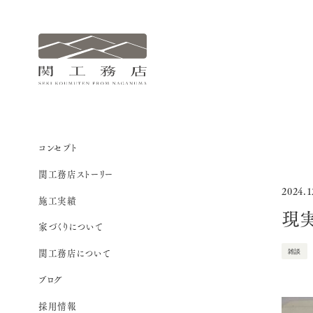
関
工
務
店
サ
コンセプト
イ
関工務店ストーリー
ト
2024.1
施工実績
ナ
現
ビ
家づくりについて
関工務店について
雑談
ブログ
採用情報