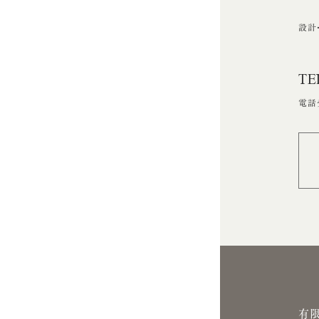
ョ
ン
設計
TE
電話受
有