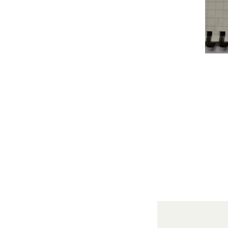
投
稿
ナ
ビ
ゲ
ー
シ