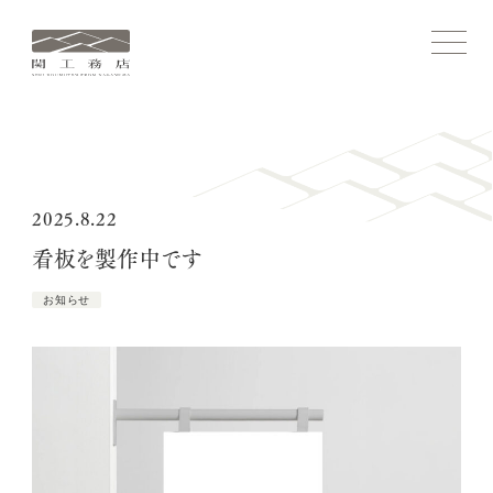
関
メ
ニ
工
ュ
務
ー
を
店
開
ホーム
閉
す
る
コンセプト
2025.8.22
看板を製作中です
関工務店ストーリー
お知らせ
施工実績
家づくりについて
関工務店について
ブログ