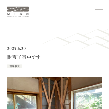
関
メ
ニ
工
ュ
務
ー
を
店
開
ホーム
閉
す
る
コンセプト
2025.6.20
耐震工事中です
関工務店ストーリー
現場状況
施工実績
家づくりについて
関工務店について
ブログ