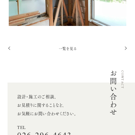
採用情報
お問い合わせ
投
一覧を見る
Twitter
前
次
稿
Facebook
へ
へ
ナ
Instagram
お問い合わせ
ビ
CONTACT
ゲ
ー
設計・施工のご相談、
シ
お見積りに関することなど、
ョ
お気軽にお問い合わせください。
ン
TEL