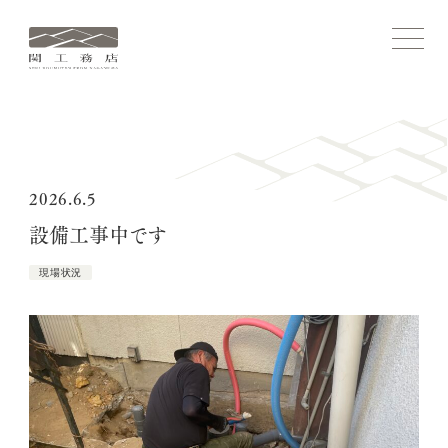
関
メ
ニ
工
ュ
務
ー
を
店
開
ホーム
閉
す
る
コンセプト
2026.6.5
設備工事中です
関工務店ストーリー
現場状況
施工実績
家づくりについて
関工務店について
ブログ