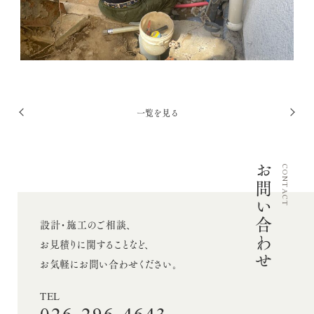
採用情報
お問い合わせ
投
一覧を見る
Twitter
前
次
稿
Facebook
へ
へ
ナ
Instagram
お問い合わせ
ビ
CONTACT
ゲ
ー
設計・施工のご相談、
シ
お見積りに関することなど、
ョ
お気軽にお問い合わせください。
ン
TEL