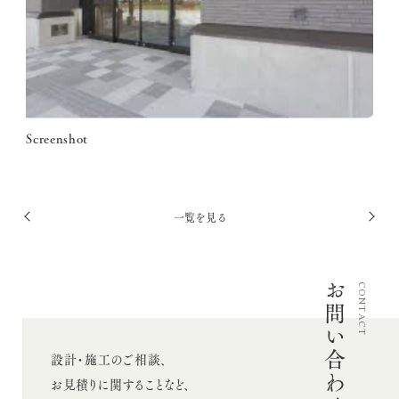
採用情報
お問い合わせ
Screenshot
Twitter
Facebook
Instagram
投
一覧を見る
前
次
稿
へ
へ
ナ
お問い合わせ
ビ
CONTACT
ゲ
ー
設計・施工のご相談、
シ
お見積りに関することなど、
ョ