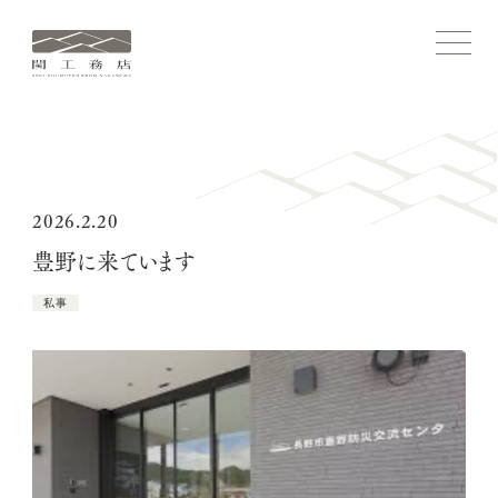
関
メ
ニ
工
ュ
務
ー
を
店
開
ホーム
閉
す
る
コンセプト
2026.2.20
豊野に来ています
関工務店ストーリー
私事
施工実績
家づくりについて
関工務店について
ブログ