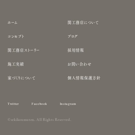
サ
ホーム
関工務店について
イ
コンセプト
ブログ
ト
ナ
関工務店ストーリー
採用情報
ビ
施工実績
お問い合わせ
家づくりについて
個人情報保護方針
Twitter
Facebook
Instagram
©sekikoumuten. All Rights Reserved.