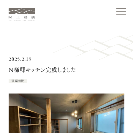
関
メ
ニ
工
ュ
務
ー
を
店
開
ホーム
閉
す
る
コンセプト
2025.2.19
N様邸キッチン完成しました
関工務店ストーリー
現場状況
施工実績
家づくりについて
関工務店について
ブログ