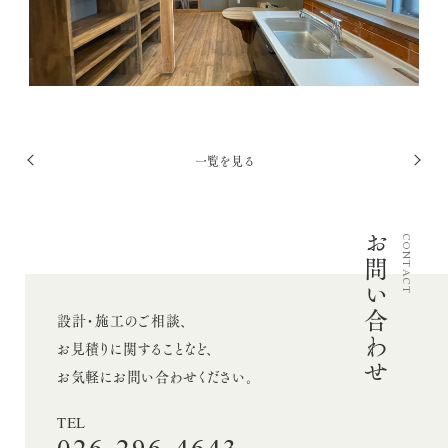
採用情報
お問い合わせ
投
一覧を見る
Twitter
前
次
稿
Facebook
へ
へ
ナ
Instagram
お問い合わせ
ビ
CONTACT
ゲ
ー
設計・施工のご相談、
シ
お見積りに関することなど、
ョ
お気軽にお問い合わせください。
ン
TEL